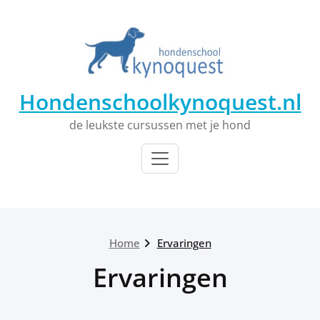
Ga
naar
de
inhoud
Hondenschoolkynoquest.nl
de leukste cursussen met je hond
Home
Ervaringen
Ervaringen