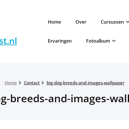
Home
Over
Cursussen
t.nl
Ervaringen
Fotoalbum
Home
Contact
big-dog-breeds-and-images-wallpaper
og-breeds-and-images-wal