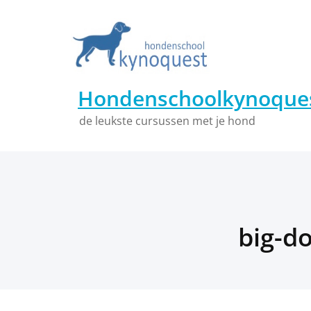
Ga
naar
de
inhoud
Hondenschoolkynoques
de leukste cursussen met je hond
big-d