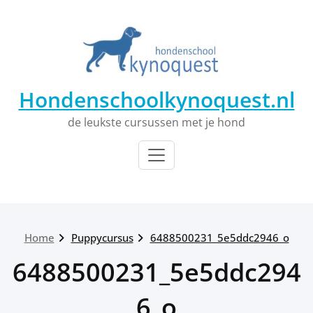
Ga
naar
de
inhoud
Hondenschoolkynoquest.nl
de leukste cursussen met je hond
Home
Puppycursus
6488500231_5e5ddc2946_o
6488500231_5e5ddc294
6_o