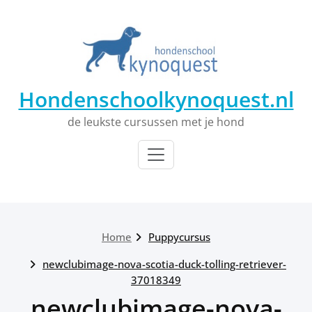
Ga
naar
de
inhoud
Hondenschoolkynoquest.nl
de leukste cursussen met je hond
Home
Puppycursus
newclubimage-nova-scotia-duck-tolling-retriever-
37018349
newclubimage-nova-