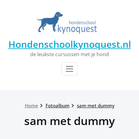
Ga
naar
de
inhoud
Hondenschoolkynoquest.nl
de leukste cursussen met je hond
Home
Fotoalbum
sam met dummy
sam met dummy