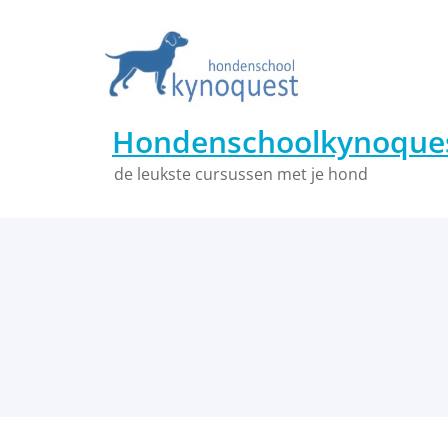
Ga
naar
de
inhoud
Hondenschoolkynoques
de leukste cursussen met je hond