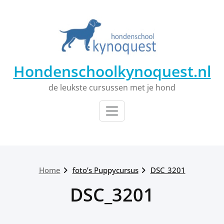
Ga
naar
de
inhoud
Hondenschoolkynoquest.nl
de leukste cursussen met je hond
Home
foto’s Puppycursus
DSC_3201
DSC_3201