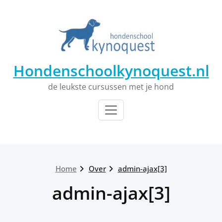
Ga
naar
de
inhoud
Hondenschoolkynoquest.nl
de leukste cursussen met je hond
Home
Over
admin-ajax[3]
admin-ajax[3]