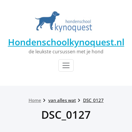
Ga
naar
de
inhoud
Hondenschoolkynoquest.nl
de leukste cursussen met je hond
Home
van alles wat
DSC_0127
DSC_0127